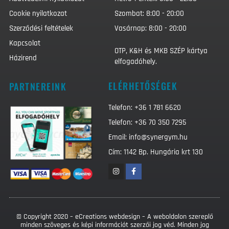
Cookie nyilatkozat
Szombat: 8:00 - 20:00
Szerződési feltételek
Vasárnap: 8:00 - 20:00
Kapcsolat
OTP, K&H és MKB SZÉP kártya
Házirend
elfogadóhely.
ELÉRHETŐSÉGEK
PARTNEREINK
Telefon: +36 1 781 6620
Telefon: +36 70 350 7295
Email: info@synergym.hu
Cím: 1142 Bp. Hungária krt 130
© Copyright 2020 – eCreations webdesign – A weboldalon szereplő
minden szöveges és képi információt szerzői jog véd. Minden jog