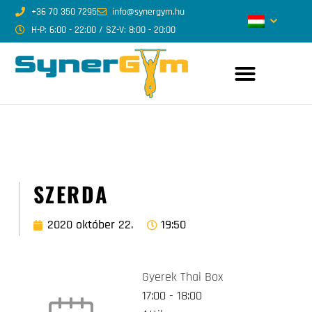
+36 70 350 7295
info@synergym.hu
H-P: 6:00 - 22:00 / SZ-V: 8:00 - 20:00
SZERDA
2020 október 22.
19:50
Gyerek Thai Box
17:00
-
18:00